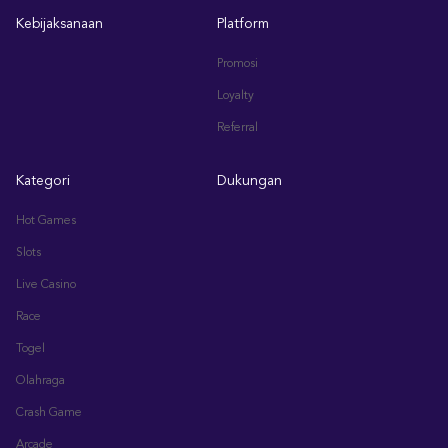
Kebijaksanaan
Platform
Promosi
Loyalty
Referral
Kategori
Dukungan
Hot Games
Slots
Live Casino
Race
Togel
Olahraga
Crash Game
Arcade