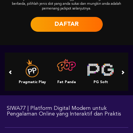
berbeda, pilihlah jenis slot yang anda sukai dan mungkin anda adalah
pemenang jackpot selanjutnya.
DAFTAR
Pragmatic Play
Fat Panda
PG Soft
Slot
SIWA77 | Platform Digital Modern untuk
Pengalaman Online yang Interaktif dan Praktis