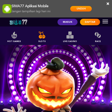
×
SIWA77 Aplikasi Mobile
UNDUH
Jangan tampilkan lagi hari ini
MASUK
DAFTAR
HOT GAMES
SLOTS
LIVE CASINO
RACE