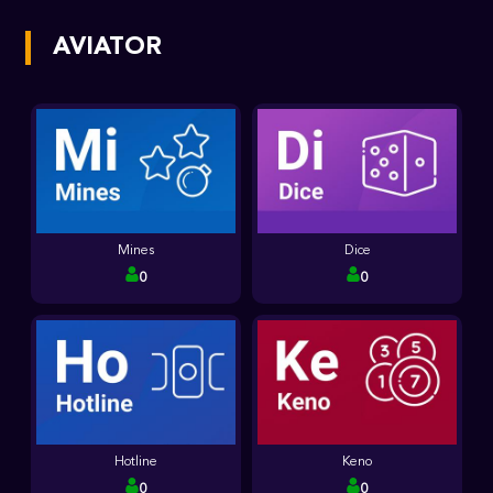
AVIATOR
Mines
Dice
0
0
Hotline
Keno
0
0