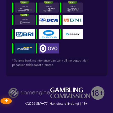
* Selama bank maintenance dan bank offline deposit dan
penarikan tidak dapat diproses
open ROMEOUNO
➕
©2026 SIWA77. Hak cipta dilindungi | 18+