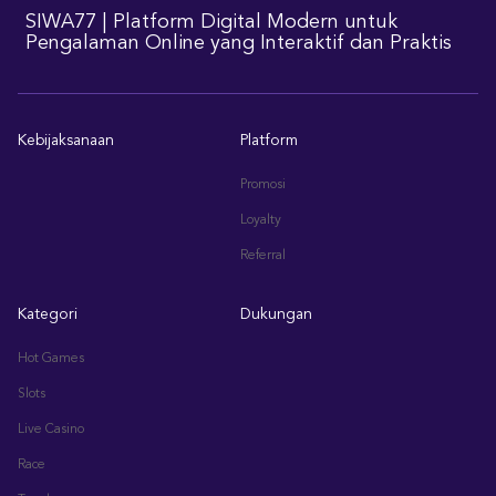
SIWA77 | Platform Digital Modern untuk
Pengalaman Online yang Interaktif dan Praktis
Kebijaksanaan
Platform
Promosi
Loyalty
Referral
Kategori
Dukungan
Hot Games
Slots
Live Casino
Race