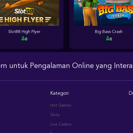
Slot88 High Flyer
Big Bass Crash
0
0
rn untuk Pengalaman Online yang Interak
Kategori
D
Hot Games
Slots
Live Casino