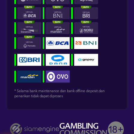
* Selama bank maintenance dan bank offline deposit dan
penarikan tidak dapat diproses