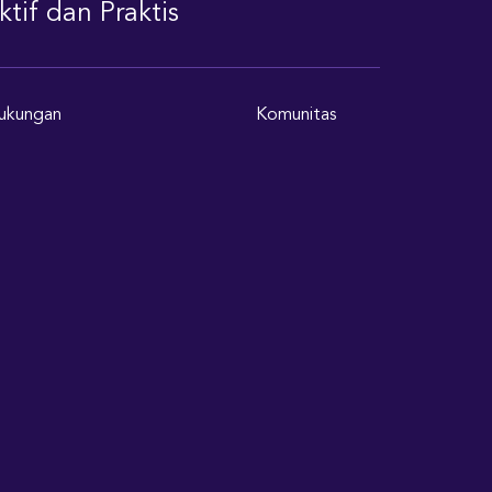
tif dan Praktis
ukungan
Komunitas