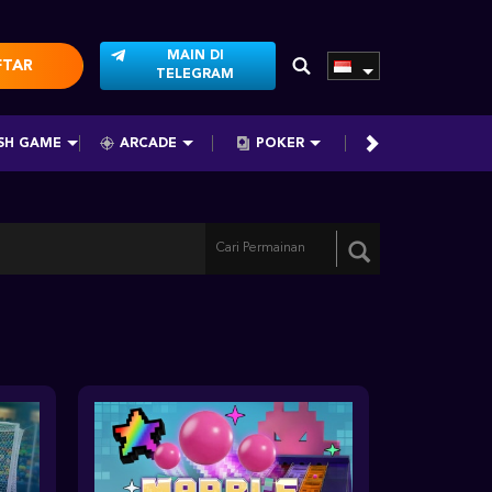
MAIN DI
FTAR
TELEGRAM
SH GAME
ARCADE
POKER
E-SPORTS