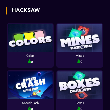
HACKSAW
Colors
Mines
0
0
Speed Crash
Boxes
0
0