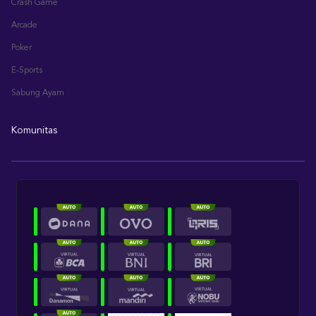
Crash Game
Arcade
Poker
E-Sports
Sabung Ayam
Komunitas