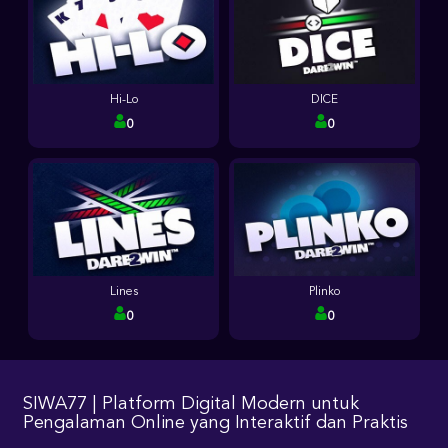
Hi-Lo
DICE
0
0
Lines
Plinko
0
0
SIWA77 | Platform Digital Modern untuk
Pengalaman Online yang Interaktif dan Praktis