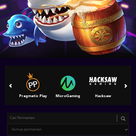
Pragmatic Play
MicroGaming
Hacksaw
King