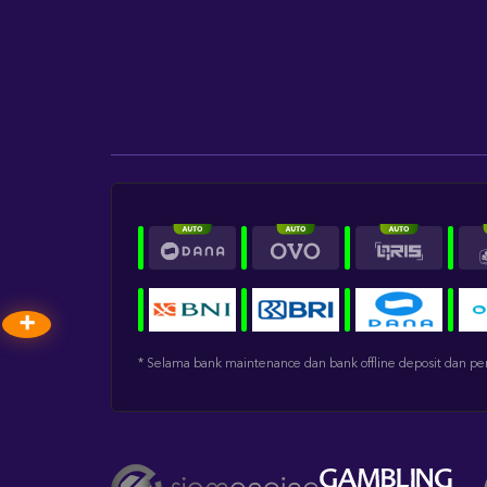
open ROMEOUNO
➕
* Selama bank maintenance dan bank offline deposit dan pen