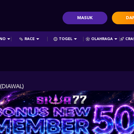
MASUK
DA
INO
RACE
TOGEL
OLAHRAGA
CRA
(DIAWAL)