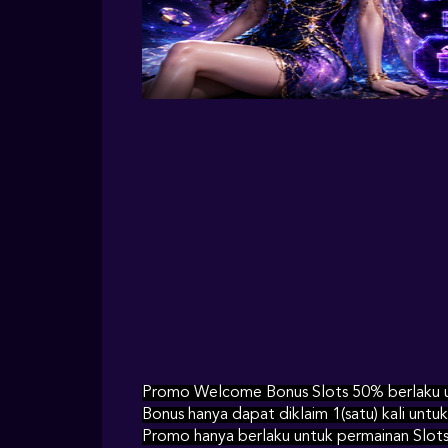
Promo Welcome Bonus Slots 50% berlaku 
Bonus hanya dapat diklaim 1(satu) kali unt
Promo hanya berlaku untuk permainan Slots