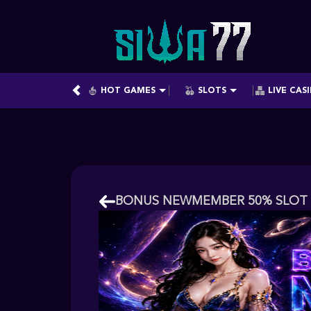
HOT GAMES
SLOTS
LIVE CAS
BONUS NEWMEMBER 50% SLOT 