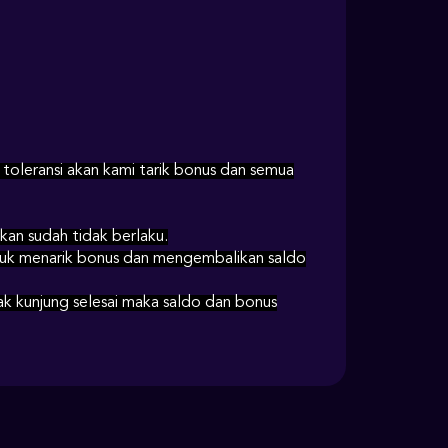
toleransi akan kami tarik bonus dan semua
kan sudah tidak berlaku.
tuk menarik bonus dan mengembalikan saldo
ak kunjung selesai maka saldo dan bonus