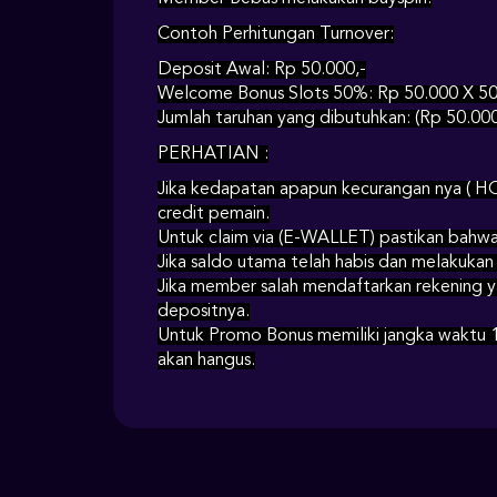
Contoh Perhitungan Turnover:
Deposit Awal: Rp 50.000,-
Welcome Bonus Slots 50%: Rp 50.000 X 50
Jumlah taruhan yang dibutuhkan: (Rp 50.000
PERHATIAN :
Jika kedapatan apapun kecurangan nya ( HOL
credit pemain.
Untuk claim via (E-WALLET) pastikan bahwa 
Jika saldo utama telah habis dan melakukan 
Jika member salah mendaftarkan rekening 
depositnya.
Untuk Promo Bonus memiliki jangka waktu 1 
akan hangus.