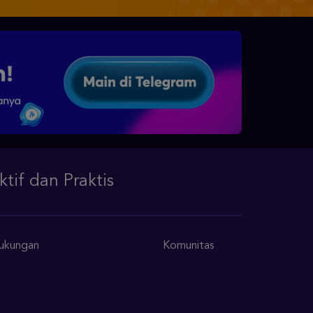
tif dan Praktis
ukungan
Komunitas