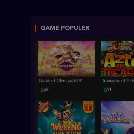
GAME POPULER
Gates of Olympus POP
Treasures of Azt
29
91