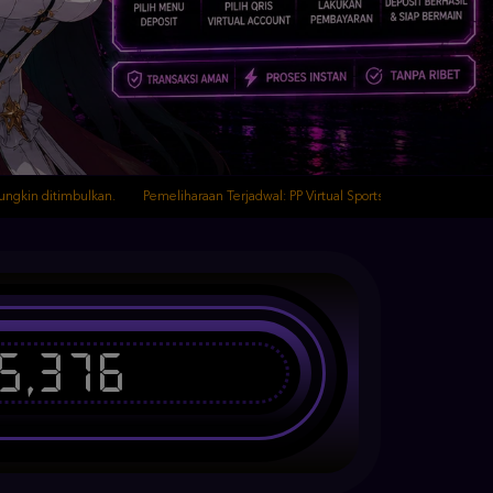
imbulkan.
Pemeliharaan Terjadwal: PP Virtual Sports pada 30-Jun-2026 dari 14
25,376