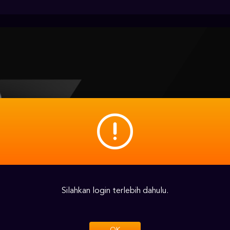
Fat Panda adalah 
impact! Dirancang buat 
ketebak. Dengan energi 
Silahkan login terlebih dahulu.
menang besar—Fat Pan
OK