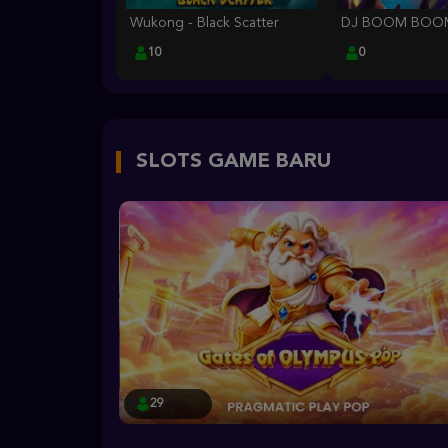
Wukong - Black Scatter
DJ BOOM BOO
10
0
SLOTS GAME BARU
29