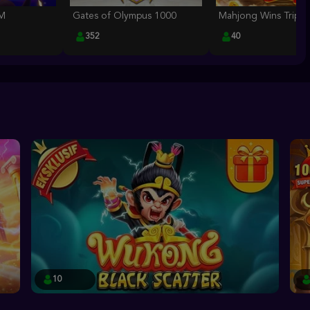
M
Gates of Olympus 1000
Mahjong Wins Triple
352
40
10