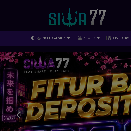
HOT GAMES
SLOTS
LIVE CAS