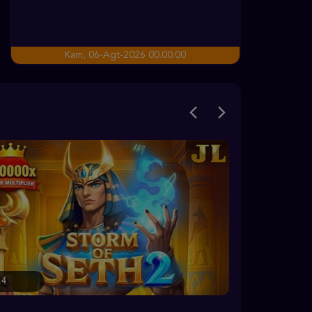
Mahjong Wins 3 – Black
 Pot
Wild Bandito
Mahjong Legend
Scatter
205
1
b***8
Kam, 06-Agt-2026 00.00.00
IDR
488,850.00
Gates of Olympus
1000
sidomen****5
IDR
452,200.00
Gates of Olympus
1000
su****0
IDR
450,150.00
Gates of Gatot Kaca
Super Scatter
ban****0
4
24
IDR
436,920.00