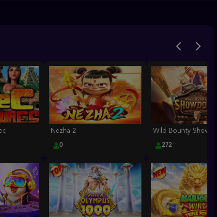
ec
Nezha 2
Wild Bounty Showd
0
272