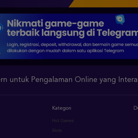
rn untuk Pengalaman Online yang Interak
Kategori
D
Hot Games
Slots